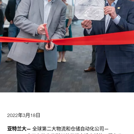
2022年3月18日
亚特兰大—
全球第二大物流和仓储自动化公司—