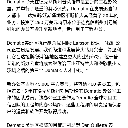
Dematic 今天在德克萨斯州普莱诺市设立新的工程办公
室，并举行了隆重的剪彩仪式。Dematic 在发展迅速的
大都市 — 达拉斯/沃斯堡地区不断扩大其经营了 20 年的
业务，投资了 250 万美元将原本位于德克萨斯州刘易斯
维尔的办公室搬迁至新地点，专门用于工程办公。
Dematic美洲区执行副总裁 Mike Larsson 说道，“我们公
司正在迅速发展。我们为这种发展势头感到兴奋，希望利
用它在达拉斯/沃斯堡地区建立更大的业务市场。位于普
莱诺的新办公室将成为继佐治亚州亚特兰大和密歇根州大
溪城之后的第三个 Dematic 人才中心。”
新办公室占地 45,000 平方英尺，将容纳 400 名员工，包
括过去 15 年在得克萨斯州刘易斯维尔 Dematic 办公室工
作的团队成员。该办公室主要作为Dematic 全球项目工
程团队的工程师的办公场所，这些工程师的职责是确保客
户的运营和软件开发取得成功。
Dematic 美洲区投资项目管理副总裁 Dan Gullette 表