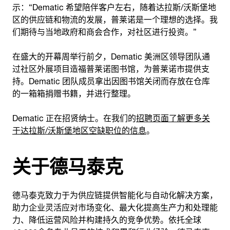
示：“Dematic 希望陪伴客户左右，随着达拉斯/沃斯堡地
区的供应链和物流的发展，普莱诺是一个理想的选择。我
们期待与当地政府和商会合作，对社区进行投资。”
在盛大的开幕周举行前夕，Dematic 美洲区领导团队通
过社区外展项目造福普莱诺图书馆，为普莱诺市提供支
持。Dematic 团队成员拿出因图书馆关闭而存放在仓库
的一箱箱捐赠书籍，并进行整理。
Dematic 正在招贤纳士。在我们的
招聘页面了解更多关
于达拉斯/沃斯堡地区空缺职位的信息
。
关于德马泰克
德马泰克致力于为供应链提供智能化与自动化解决方案，
助力企业灵活应对市场变化、最大化提高生产力和处理能
力、降低运营风险并构建持久的竞争优势。依托全球