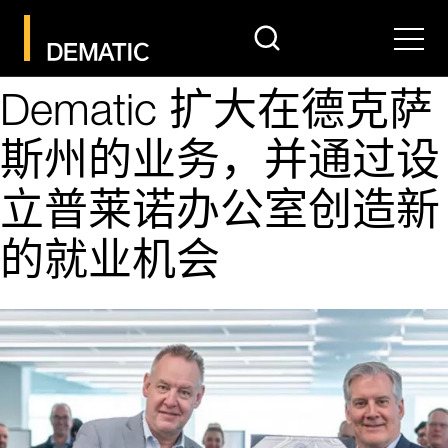
search
Men
Dematic 扩大在德克萨
斯州的业务，并通过设
立普莱诺办公室创造新
的就业机会