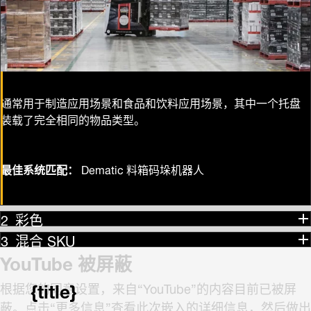
通常用于制造应用场景和食品和饮料应用场景，其中一个托盘
装载了完全相同的物品类型。
最佳系统匹配：
Dematic 料箱码垛机器人
彩色
混合 SKU
YouTube 被屏蔽
{title}
根据您的同意设置，来自“YouTube”的内容目前已被屏
蔽。点击“更多信息”查看此次嵌入的详细信息，然后做出