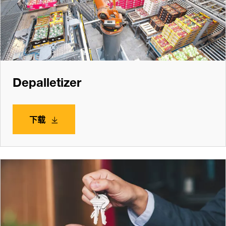
Depalletizer
下载